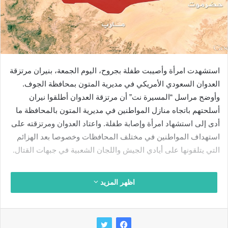
استشهدت امرأة وأصيبت طفلة بجروح، اليوم الجمعة، بنيران مرتزقة
العدوان السعودي الأمريكي في مديرية المتون بمحافظة الجوف.
وأوضح مراسل “المسيرة نت” أن مرتزقة العدوان أطلقوا نيران
أسلحتهم باتجاه منازل المواطنين في مديرية المتون بالمحافظة ما
أدى إلى استشهاد امرأة وإصابة طفلة. واعتاد العدوان ومرتزقته على
استهداف المواطنين في مختلف المحافظات وخصوصا بعد الهزائم
التي يتلقونها على أيادي الجيش واللجان الشعبية في جبهات القتال.
اظهر المزيد