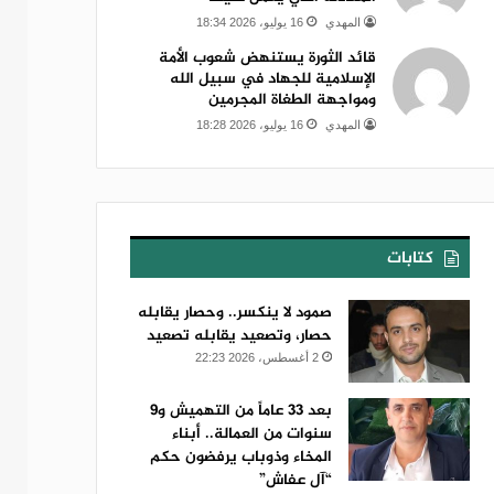
المهدي
16 يوليو، 2026 18:34
قائد الثورة يستنهض شعوب الأمة
الإسلامية للجهاد في سبيل الله
ومواجهة الطغاة المجرمين
المهدي
16 يوليو، 2026 18:28
كتابات
صمود لا ينكسر.. وحصار يقابله
حصار، وتصعيد يقابله تصعيد
2 أغسطس، 2026 22:23
بعد 33 عاماً من التهميش و9
سنوات من العمالة.. أبناء
المخاء وذوباب يرفضون حكم
“آل عفاش”