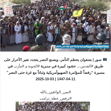
صور | بعنفوان يحطم التآمر، ويصنع النصر يتجدد نفير الأحرار على
طريق
#القدس
… حشود كبيرة في مديرية
#الجوبة
بـ
#مأرب
في
مسيرة “رفضاً للمؤامرة الصهيوأمريكية وثباتاً مع غزة حتى النصر”
11-04-1447 | 03-10-2025
#يمن_الواثقين_بالله
#نرفض_خطة_ترامب