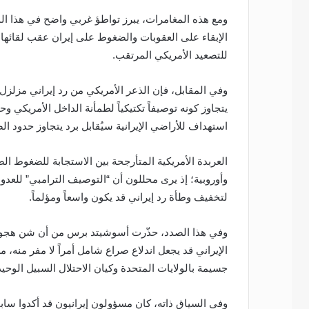
ومع هذه المغامرات، يبرز تواطؤ غربي واضح في هذا المس
الإبقاء على العقوبات والضغوط على إيران عقب لقائها بن
للتصعيد الأمريكي المرتقب.
وفي المقابل، فإن الذعر الأمريكي من رد إيراني مزلز
يتجاوز كونه توصيفاً تكتيكياً لطمأنة الداخل الأمريكي 
استهداف للأراضي الإيرانية سيُقابل برد يتجاوز حدود ال
العربدة الأمريكية المتأرجحة بين الاستجابة للضغوط الص
وأوروبية؛ إذ يرى محللون أن “التوصيف الترامبي” للعدو
لتخفيف وطأة رد إيراني قد يكون واسعاً ومؤلماً.
وفي هذا الصدد، حذّرت أسوشيتد برس من أن شن هجوم “و
الإيراني قد يجعل اندلاع صراع شامل أمراً لا مفر منه،
جسيمة بالولايات المتحدة وكيان الاحتلال السبيل الوحي
وفي السياق ذاته، كان مسؤولون إيرانيون قد أكدوا سابق