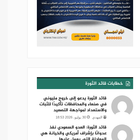
خطابات قائد الثورة
قائد الثورة يدعو إلى خروج مليوني
في صنعاء والمحافظات تأكيدًا للثبات
والاستعداد لمواجهة التصعيد
المهدي
30 يوليو، 2026 18:53
قائد الثورة: العدو السعودي نفذ
عدوانًا بإشراف أمريكي والخيانة هي
المعادلة التي يعمل عليها