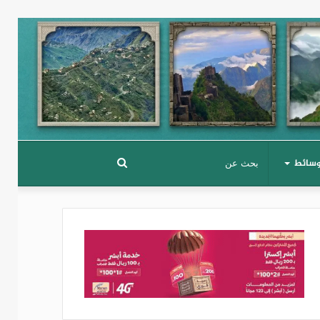
وسائط
بحث
عن