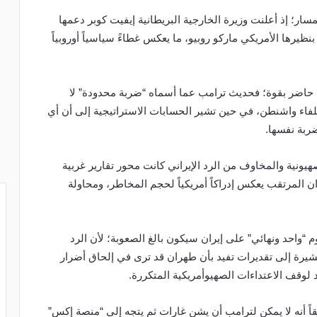
ار؛ إذ أعلنت وزيرة الخارجية البريطانية إيفيت كوبر دعمها
ظيرها الأمريكي ماركو روبيو، ما يعكس غطاءً سياسياً أوروبياً
ل حاضر بقوة؛ فحديث ترامب عما أسماه “ضربة محدودة” لا
وحلفاء واشنطن، في حين تشير الحسابات الاستراتيجية إلى أن أي
ضربة نفسها.
هيونية والمخاوف من الرد الإيراني كانت محور تقارير غربية
ان المرتقب يعكس إدراكاً أمريكياً لحجم المخاطر، ومحاولة
احد ونهائي” على إيران سيكون بالغ الصعوبة؛ لأن الرد
 مشيرة إلى تقديرات تفيد بأن طهران قد ترى في إلحاق أضرار
د لوقف الاعتداءات الصهيوأمريكية المتكررة.
اً أنه لا يمكن لترامب أن يشن غارات ثم يتجه إلى “منصة إكس”