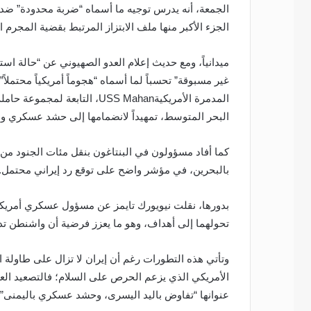
الجمعة، أنه يدرس توجيه ما أسماه “ضربة محدودة” ضد 
الجزء الأكبر منها ملف الابتزاز المرتبط بقضية المجرم 
ميدانياً، ومع حديث إعلام العدو الصهيوني عن “حالة اس
غير مسبوقة” تحسباً لما أسماه “هجوماً أمريكياً محتم
البحر المتوسط، تمهيداً لانضمامها إلى حشد عسكري وصفته
كما أفاد مسؤولون في البنتاغون بنقل مئات الجنود من 
بالبحرين، في مؤشر واضح على توقع رد إيراني محتمل.
بدورها، نقلت نيويورك تايمز عن مسؤول عسكري أمريكي
تحولهما إلى أهداف، وهو ما يعزز فرضية أن واشنطن تد
وتأتي هذه التطورات رغم أن إيران لا تزال على طاول
الأمريكي الذي يزعم الحرص على السلام؛ فالتصعيد ال
عنوانها “تفاوض باليد اليسرى، وحشد عسكري باليمنى”.