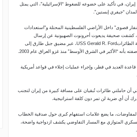
إيران، في تأكيد على خضوعه للضغوط “الإسرائيلية”، التي يمثل
المدان “جيفري إبستين”.
تنفار قصوى” داخل الأراضي الفلسطينية المحتلة و”استعدادات
لاً”، كشفت صحيفة يديعوت أحرونوت الصهيونية عن إرسال
المدمرة الأمريكيةUSS Mahan، التابعة لمجموعة حاملة الطائراتUSS Gerald R. Ford، عبر مضيق جبل طارق إلى
 بأنه “الأكبر في الشرق الأوسط” منذ غزو العراق عام 2003.
قاعدة العديد في قطر، وإجراء عمليات إجلاء في قواعد أمريكية
 أن حاملتي طائرات تُبقيان على مسافة كبيرة من إيران لتجنب
رك أن أي ضربة لن تمر دون كلفة استراتيجية.
ة المفاوضات، ما يضع علامات استفهام كبرى حول صدقية الخطاب
عسكري المتوازي مع المسار التفاوضي يكشف ازدواجية واضحة،