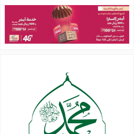
وفي 28 فبراير الماضي، بدأت أمريكا والكيان الصهيوني، عدواناً جديداً
على إيران راح ضحيته مئات المدنيين ويستهدف المدارس
والمستشفيات والمساجد وغيرها من مقدرات الشعب الإيراني.
ورداً على ذلك العدوان، أطلقت إيران عملية “الوعد الصادق 4” ضد
الكيان الصهيوني والقواعد الأمريكية في المنطقة.