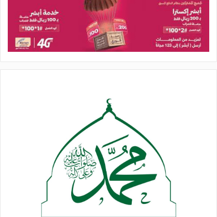
وأكد أن تلك الإساءات المتكررة والمتعمدة تعكس أيضاً، خوف الأعداء
الشديد والدائم من القرآن الكريم الذي كشف حقيقتهم، وفضح
مخططاتهم وأساليبهم، وهم يحاربونه لأنه المنهج الإلهي القادر على
بناء أمة واحدة قوية حضارية تستطيع مواجهتهم والقضاء على كل
مشاريعهم الشيطانية.
وأشار إلى أن الشعب اليمني قد قدم بتوفيق الله وبمشروعه القرآني
وقائده الرباني ومواقفه التاريخية، شاهداً ودليلاً على ذلك في مواجهة
العدو الصهيوني والأمريكي.
وأدان البيان واستنكر الاساءات المتكررة من قبل أعداء الله
الأمريكان والصهاينة للقرآن الكريم، وكذا تدنيس الصهاينة المجرمين
للمسجد الأقصى المبارك وبشكل شبه يومي.
ودعا جميع شعوب الأمة العربية والإسلامية إلى حملات واسعة
لمقاطعة البضائع الأمريكية والإسرائيلية، والخروج في مسيرات
مليونية في كل عواصم ومدن الدول العربية والإسلامية.