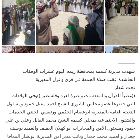
———–
شهدت مديرية كسمه بمحافظة ريمه اليوم عشرات الوقفات
الحاشدة عقب صلاة الجمعة في قرى وعزل المديرية
تحت شعار:
((غضباً للقرآن والمقدسات ونصرةً لغزة وفلسطين))وفي الوقفات
التي حضرها عضو مجلس الشورى الشيخ احمد مقبل حمود ومسئول
التعبئة العامة بالمديربة ابوعصام الحكمي ورئيسي لجنتي الخدمات
والشئون الاجتماعية بمحلي كسمه الشيخ محمد القابل وعلي بن علي
حمود ومسئول الامن والمخابرات ابو كهلان العفيف والعميد يوسف
جعدار والعميد محمد جعدار ونائب مدير امن المديرية ابوبشار المعافا