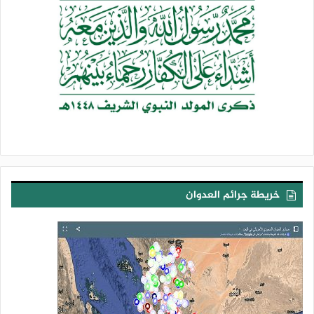
وأكد البيان ثبات الموقف القرآني والديني والأخلاقي المساند
والمناصر للأشقاء في غزة والعمل على تحرير أرض فلسطين
المباركة.
وأضاف ” نشيد وندعم مواقف الأخوة في حزب الله القوية والموجعة
للكيان المؤقت، وحق الجمهورية الإسلامية في إيران في الرد على
كل الاعتداءات الظالمة وغير المشروعة من قبل طواغيت الأرض
أمريكا وإسرائيل”.
وبارك للجميع النجاح الكبير للأنشطة والدورات الصيفية.. داعيا إلى
خريطة جرائم العدوان
الدعم والمشاركة الفاعلة في الفعاليات الختامية والتكريمية للطلاب
والطالبات.
كما دعا البيان إلى المشاركة الفاعلة في القافلة العيدية الداعمة
لرجال الرجال في جبهات العزة والكرامة والجهاد المقدس.