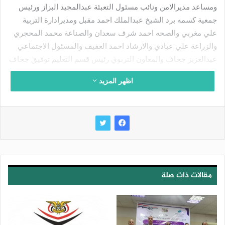
ومساعد مديرالامن ونائب مسئول التعبئة عبدالمجيد البزاز ورئيس
جمعية كسمه برد الشيخ عبدالملك احمد مقبل ومديرادارة التربية
علي مغربي والصحه احمد شرف سعدان والصناعة محمد المحجري
والزراعة علي عبادي والارشاد احمد العفيف والمسئول الاجتماعي
عبدالعزيز جحاف والمعاون التربوي رئيس قسم التعليم توفيق جحاف
ومتابع التعبئة العامة بعزلتي المغارم ويامن عبده العوصي ومسؤولي
اظهر المزيد
التعبئة العامة بعزل المديرية وعدد من الجانب المحلي والتنفيذي
والتعبوي والتربوي والصحي والزكوي والمجتمعي والمشائخ والامناء
والمواطنيين الاحرار
ردد المشاركين هتافات الغضب والاستنكار والرفض للإساءات
المتكررة من قبل أعداء الله الأمريكان والصهاينة، للقرآن الكريم
أقدس المقدسات على وجه الأرض.
مقالات ذات صلة
وأدانوا بأشد العبارات إقدام المجرم الأمريكي “جيك لانغ” على إحراق
نسخة من المصحف الشريف، في ولاية ميشيغان الأمريكية.. مؤكدين
أن هذه الجريمة الشنيعة، تعكس مستوى الانحطاط والعداء الشديد