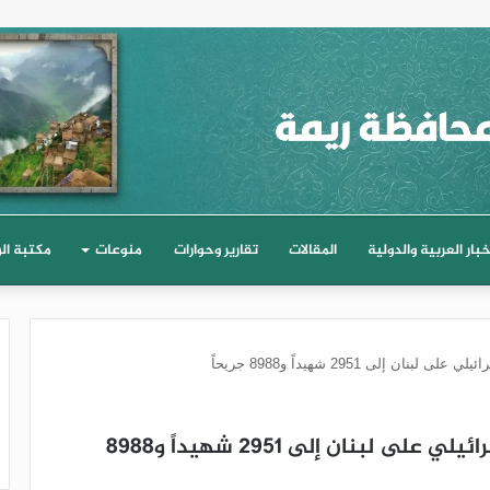
خبار العربية والدولية
المقالات
تقارير وحوارات
منوعات
مكتبة ال
 إلى 2951 شهيداً و8988 جريحاً
لبنان : ارتفاع حصيلة ضحايا العدوان الإسرائيلي على لبنان إلى 2951 شهيداً و8988