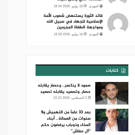
المهدي
16 يوليو، 2026 18:34
قائد الثورة يستنهض شعوب الأمة
الإسلامية للجهاد في سبيل الله
ومواجهة الطغاة المجرمين
المهدي
16 يوليو، 2026 18:28
كتابات
صمود لا ينكسر.. وحصار يقابله
حصار، وتصعيد يقابله تصعيد
2 أغسطس، 2026 22:23
بعد 33 عاماً من التهميش و9
سنوات من العمالة.. أبناء
المخاء وذوباب يرفضون حكم
“آل عفاش”