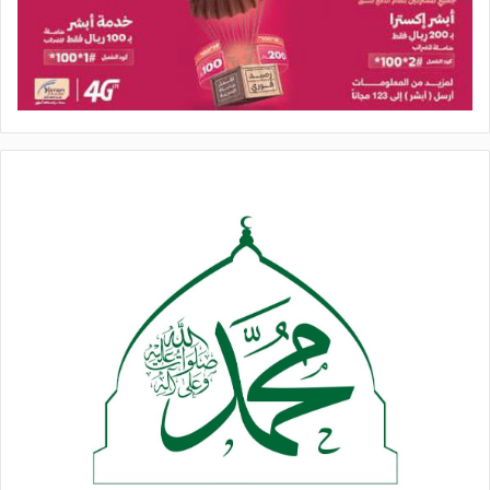
وفي 31 مايو عام 2017م، شن طيران العدوان في محافظة تعز
غارتين على منازل المواطنين أسفل تبة سوفتيل، وثلاث غارات على
تبة هائل في مديرية صالة، وغارة على معسكر خالد في مديرية موزع،
وغارتين على الحوبان.
وشن الطيران المعادي غارتين على مديرية كتاف في محافظة صعدة.
وفي 31 مايو عام 2018م، شن طيران العدوان غارة على حديقة 21
سبتمبر بالعاصمة صنعاء، وأربع غارات على منطقة الإمارة ووادي
الفحلوين بمديرية كتاف، وغارتين على منطقة الجعملة بمديرية مجز
في محافظة صعدة.
في حين استهدف قصف صاروخي ومدفعي سعودي مناطق متفرقة
بمديرية باقم ومنطقة الغور بمديرية غمر الحدودية في المحافظة
نفسها.
وفي 31 مايو عام 2019م، قصف مرتزقة العدوان بـ 14 قذيفة مدفعية