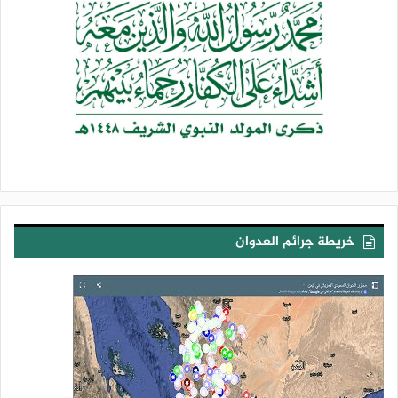
باتجاه شمال وغرب حيس، ومشطوا بالمدفعية والعيارات الرشاشة
الخفيفة والمتوسطة الأحياء السكنية في شارعي صنعاء والخمسين
بمدينة الحديدة.
وفي محافظة الجوف شن طيران العدوان غارتين على مديرية
المتون، واستهدف بغارة ثالثة مزرعة مواطن في منطقة مزوية
بالمديرية نفسها.
وفي 31 مايو عام 2020م، استشهد أربعة مواطنين وأصيب 18 آخرون
جراء استهداف مرتزقة العدوان حي الزهور بمديرية الحالي في
محافظة الحديدة، كما استحدثوا تحصينات قتالية في منطقة كيلو16
خريطة جرائم العدوان
بمديرية الدريهمي.
واستهدف طيران العدوان بأربع غارات مديرية باقم الحدودية، وشن
غارة على منطقة الفرع بمديرية كتاف في محافظة صعدة، فيما
تعرضت مناطق آهلة بالسكان في مديرية منبه الحدودية لقصف
صاروخي ومدفعي سعودي.