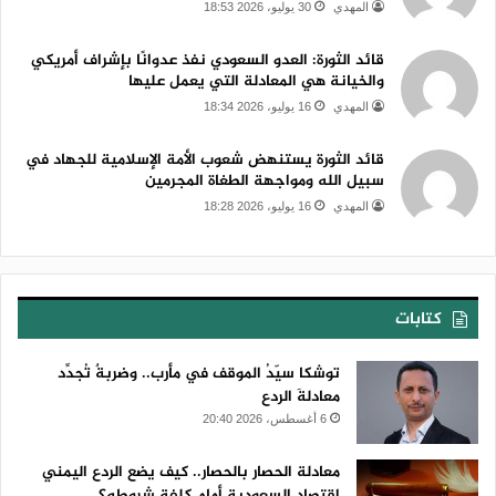
المهدي
30 يوليو، 2026 18:53
قائد الثورة: العدو السعودي نفذ عدوانًا بإشراف أمريكي
والخيانة هي المعادلة التي يعمل عليها
المهدي
16 يوليو، 2026 18:34
قائد الثورة يستنهض شعوب الأمة الإسلامية للجهاد في
سبيل الله ومواجهة الطغاة المجرمين
المهدي
16 يوليو، 2026 18:28
كتابات
توشكا سيّدُ الموقف في مأرب.. وضربةٌ تُجدِّد
معادلةَ الردع
6 أغسطس، 2026 20:40
معادلة الحصار بالحصار.. كيف يضع الردع اليمني
اقتصاد السعودية أمام كلفة شروطه؟