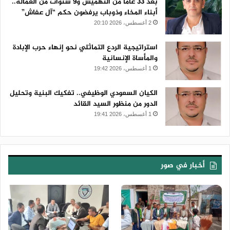
بعد 33 عاماً من التهميش و9 سنوات من العمالة..
أبناء المخاء وذوباب يرفضون حكم “آل عفاش”
2 أغسطس، 2026 20:10
استراتيجية الردع التماثلي نحو إنهاء حرب الإبادة
والمأساة الإنسانية
1 أغسطس، 2026 19:42
الكيان السعودي الوظيفي.. تفكيك البنية وتحليل
الدور من منظور السيد القائد
1 أغسطس، 2026 19:41
أخبار في صور