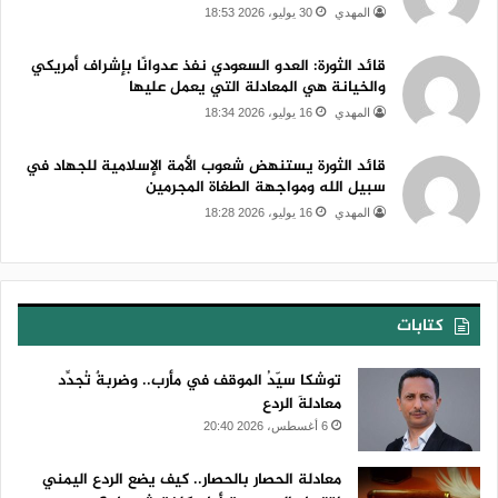
والاستقرار الإقليمي والدولِي، إضافة إلى استمرار الحصار والعدوان
المهدي
30 يوليو، 2026 18:53
على اليمن ودول محور المقاومة، الأمر الذي يكشف حجم المؤامرة
قائد الثورة: العدو السعودي نفذ عدوانًا بإشراف أمريكي
التي تستهدف شعوب الأمة وقواها الحرة.
والخيانة هي المعادلة التي يعمل عليها
المهدي
16 يوليو، 2026 18:34
وأكد أن الشعب اليمني يتابع بغضب واستنكار بالغين استمرار العدوان
الإسرائيلي على غزة والضفة الغربية والقدس الشريف، وما يرافقه
قائد الثورة يستنهض شعوب الأمة الإسلامية للجهاد في
سبيل الله ومواجهة الطغاة المجرمين
من جرائم قتل وتجويع وحصار وتدمير ممنهج للبنية التحتية، في ظل
صمت دولي مخزٍ وعجز واضح للمجتمع الدولي عن تحمل مسؤولياته
المهدي
16 يوليو، 2026 18:28
القانونية والإنسانية.
وجدّد بيان الوقفات التأكيد على ثبات الموقف الشعبي المساند
كتابات
للشعب الفلسطيني وقوى المقاومة، واستمرار دعمهم لكل الخيارات
المشروعة الرامية إلى مواجهة الاحتلال الصهيوني وردع جرائمه،
توشكا سيّدُ الموقف في مأرب.. وضربةٌ تُجدِّد
مؤكدين رفضهم القاطع لكل أشكال التطبيع والتفريط بالقضية
معادلةَ الردع
الفلسطينية.
6 أغسطس، 2026 20:40
ونوّه إلى أن ميدان الشعب اليمني مع محور القدس والجهاد
معادلة الحصار بالحصار.. كيف يضع الردع اليمني