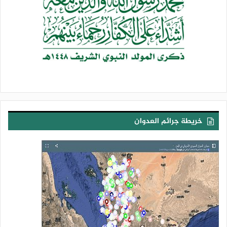
حساسة في عمق الأراضي الفلسطينية المحتلة وقرار فرض الحصار
البحري عليه، مؤكدين أن تلك الضربات المتكاملة تمثل رداً عملياً على
غطرسة العدو الصهيوني والأمريكي.
ونوّهوا إلى أن الأمة الإسلامية، ممثلة بمحور المقاومة، تخخوض
معركة مصيرية تتطلب توحيد الصفوف والكلمة وجمع الموقف
لمواجهة قوى الطغيان، لافتين إلى أن العدو الذي يستهدف غزة
والضاحية الجنوبية هو ذاته العدو الذي يستهدف صنعاء وطهران وكل
شعوب وحركات المنطقة الحرة، مما يحتم على الجميع الانطلاق من
خريطة جرائم العدوان
مبدأ الاعتصام بحبل الله المتين، والوقوف في خندق واحد حتى
تحقيق النصر الموعود.
واعتبروا الملحمة البطولية لمحور المقاومة عقبة كبرى وصخرة صُلبة
تتحطم عليها أحلام اليمين الصهيوني وأنظمة الخيانة العربية في
تصفية القضية الفلسطينية والهيمنة على المنطقة، مشيرين إلى أن
دماء شهداء المحور والتضحيات الجسام ستتوج بنصر إلهي مؤزر يغير
مسار التاريخ.