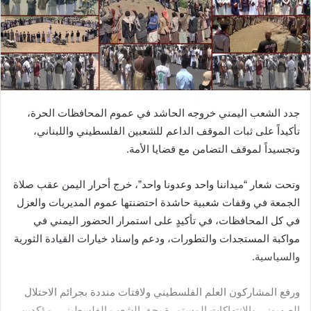
جدد الشعب اليمني خروجه الحاشد في عموم المحافظات الحرة،
تأكيداً على ثبات الموقف الداعم للشعبين الفلسطيني واللبناني،
وتجسيداً لموقف التضامن مع قضايا الأمة.
وتحت شعار “ميداننا واحد وعدونا واحد”، خرج أحرار اليمن عقب صلاة
الجمعة في وقفات شعبية حاشدة احتضنتها عموم المديريات والعزل
في كل المحافظات، في تأكيدٍ على استمرار الحضور اليمني في
مواكبة المستجدات والتطورات، ودعم وإسناد خيارات القيادة الثورية
والسياسية.
ورفع المشاركون العلم الفلسطيني ولافتات منددة بجرائم الاحتلال
الصهيوني والانتهاكات المستمرة بحق الشعب الفلسطيني، مؤكدين