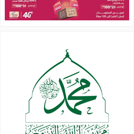
وأوضحوا أن الاعتداءات على الضاحية الجنوبية لبيروت وغيرها من
المناطق اللبنانية، تكشف الطبيعة العدوانية للكيان الصهيوني وسعيه
المستمر لزعزعة أمن واستقرار المنطقة، داعين إلى موقف عربي
وإسلامي موحد لمواجهة الانتهاكات ودعم صمود الشعب اللبناني.
وجدّدوا التأكيد على أهمية رفع مستوى الوعي واليقظة وتعزيز
الجهوزية في مختلف المجالات، باعتبار ذلك مسؤولية وطنية ودينية
تفرضها طبيعة المرحلة وما تشهده المنطقة من متغيرات وتحديات
متسارعة.
وباركوا الضربات النوعية التي وجهتها الجمهورية الإسلامية في إيران
للقوات والقواعد الأمريكية في المنطقة، مشيدين بإعلان إغلاق
مضيق هرمز كخطوة استراتيجية رادعة في وجه قوى الاستكبار
والهيمنة.
كما أشادوا بالعمليات العسكرية المستمرة والمتصاعدة التي تنفذها
القوات المسلحة اليمنية ضد العدو الإسرائيلي في دك أهداف