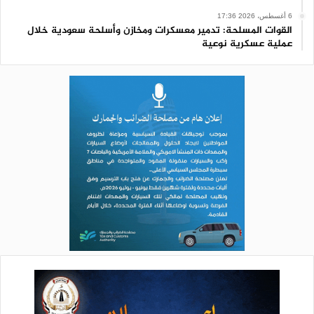
تمثل ركيزة أساسية لمواجهة المخططات التي تستهدف أمنها
6 أغسطس، 2026 17:36
وسيادتها واستقلال قرارها.
القوات المسلحة: تدمير معسكرات ومخازن وأسلحة سعودية خلال
عملية عسكرية نوعية
بيان الوقفات يؤكد وحدة الموقف وثباته:
وصدر عن الوقفات في عموم المحافظات بيان مشترك، بارك للقوات
المسلحة اليمنية استهداف مواقع في عمق الكيان الصهيوني
الغاصب، وقرار فرض الحصار البحري عليه، معتبرين ذلك موقفاً
شجاعاً ومسؤولاً يجسد التزام اليمن الثابت بمساندة الشعب
الفلسطيني وقضايا الأمة العادلة.
وأكد البيان أن العمليات تأتي في إطار الرد المشروع على الجرائم
والانتهاكات المتواصلة التي يرتكبها العدو الصهيوني بحق أبناء الشعب
الفلسطيني في قطاع غزة والأراضي المحتلة.
وأشار البيان إلى أن العدو الصهيوني واصل تصعيد جرائمه الوحشية
بحق المدنيين في غزة، متسبباً في سقوط مئات الشهداء وآلاف
الجرحى، في انتهاك صارخ للمواثيق والاتفاقيات الدولية، وتنصله