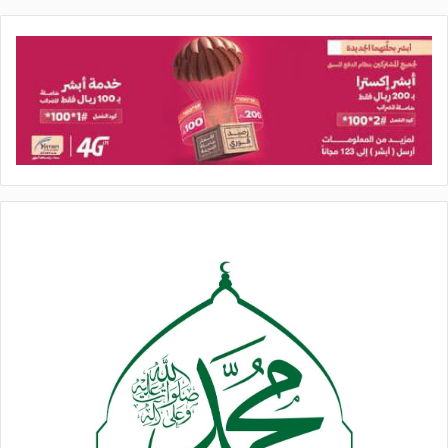
الإسلامية، ومن ذلك إساءة الكافر المجرم [ترامب] إلى مكة المكرَّمة،
ويستهدفون المسلمين بكل الجرائم، وفي كلِّ المجالات، ويعملون
على إبادتهم، واحتلال أوطانهم، وطمس هويتهم، واستهداف
مقدَّساتهم، ومن ذلك: انتهاك حرمة المسجد الأقصى، والسعي
لتدميره؛ ولهذا فالمسؤولية التي تقع على عاتق المسلمين جميعاً،
هي التصدي لطغيانهم، والمواجهة لشرِّهم، والتعاون على ذلك؛ ولهذا
نؤكِّد على أخوَّتنا الإسلامية في محور الجهاد والمقاومة، ومبدأ وحدة
الساحات.
ودعا السيد القائد إلى السعي الجادلتحقيق النهضة الإسلامية، والأخذ
بأسباب القوة، والبناء للنموذج الحضاري الإسلامي، الذي يتحرَّك على
أساس التَّمسك بالقرآن الكريم، والاقتداء برسول الله محمد صلى
الله عليه وعلى آله، واستلهام الدروس من نهضة الإسلام الكبرى.
واعتبرأن بداية العام هي محطة مهمة في الانطلاقة العملية المحسوبة
بحساب المسؤولية، والمدروسة في إطار الأولويات الموزونة بميزان
الحكمة، وهي تلفت نظرنا جميعاً تجاه أهميَّة الوقت، وقيمة الزمن،
وفرصة العُمُر، التي ينبغي استثمارها بشكلٍ صحيح، يليق بالإنسان
المسلم ومهامه العظيمة، ومسؤولياته المقدَّسة.