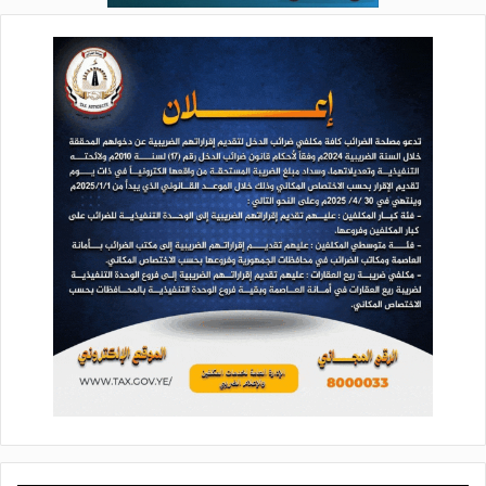
المعايير الباطلة الظلامية لتعظيمهم، والاتِّباع لهم، هي: النظرة
المادية التي ترى في الإمكانات المادية، والنفوذ السلطوي، الأساس
الذي يُبْنَى عليه الاتِّباع، وليس الهدى، ولا الحق، ولا الأخلاق العظيمة
الكريمة، التي يسمو بها الإنسان، ويتحقق له بها الكمال الإنساني.
ولذلك- وتبعاً لنظرتهم الظلامية الباطلة- فقد بَلَغ بهم الحال، أن
رشَّحوا لمقام الرسالة شخصيات من حثالة الإجرام والطاغوت، كما
أخبر الله عنهم في القرآن الكريم: {وَقَالُوا لَوْلَا نُزِّلَ هَذَا الْقُرْآنُ عَلَى
رَجُلٍ مِنَ الْقَرْيَتَيْنِ عَظِيمٍ}[الزخرف:31]، وكان موقفهم من الرسالة
الإلهية مرتبطاً بتوجهاتهم وأطماعهم المادية، كما أخبر الله عنهم:
{وَقَالُوا لَنْ نُؤْمِنَ لَكَ حَتَّى تَفْجُرَ لَنَا مِنَ الْأَرْضِ يَنْبُوعًا (90) أَوْ تَكُونَ لَكَ
جَنَّةٌ مِنْ نَخِيلٍ وَعِنَبٍ فَتُفَجِّرَ الْأَنْهَارَ خِلَالَهَا تَفْجِيرًا}[الإسراء:90-91]،
{وَقَالُوا مَالِ هَذَا الرَّسُولِ يَأْكُلُ الطَّعَامَ وَيَمْشِي فِي الْأَسْوَاقِ لَوْلَا أُنْزِلَ
إِلَيْهِ مَلَكٌ فَيَكُونَ مَعَهُ نَذِيرًا (7) أَوْ يُلْقَى إِلَيْهِ كَنْزٌ أَوْ تَكُونُ لَهُ جَنَّةٌ يَأْكُلُ
مِنْهَا}[الفرقان:7-8].
كما كانوا يتذرَّعون بالمخاوف مما يمكن أن ينتج عن اتِّباعهم للهدى
من مخاطر، بحسب تصورهم الناشئ عن انعدام ثقتهم بالله تعالى،
كما أخبر الله عنهم: {وَقَالُوا إِنْ نَتَّبِعِ الْهُدَى مَعَكَ نُتَخَطَّفْ مِنْ أَرْضِنَا