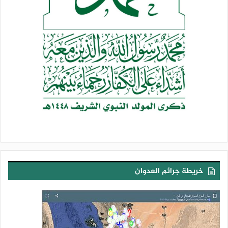
وأشار إلى أنَّ شعبنا اليمني المسلم العزيز، يمن الإيمان والحكمة،
كما في الحديث النبوي الشريف، لجديرٌ لمواصلة حمل راية الإسلام،
ومواجهة جاهلية العصر الظلامية المستكبرة، التي تحمل رايتها أمريكا
وإسرائيل، ويتحرَّك بها اليهود والصهيونية العالمية، التي افتضحت
بجرائمها في فلسطين، وعدوانها على أمَّتنا الإسلامية في لبنان وإيران
واليمن وغيرها، وانتشرت أخبار قبائحها الفظيعة في وثائق اليهودي
[جيفري إبستين]… وغيرها، وأثبت الواقع مصاديق ما كشفه الله في
القرآن الكريم عن سوئهم، وشرِّهم، وإجرامهم، وطغيانهم، وحتميَّة
الصراع معهم، وعن عدوانيتهم وحقدهم على المسلمين، وخطورتهم
على المجتمعات البشرية، وفي نفس الوقت المسؤولية المقدَّسة
للمسلمين في التصدي لشرِّهم، وظلمهم، ودرء فسادهم.
وأوضح أن فمن واجب المسلمين التأسي والاقتداء برسول الله محمد
صلى الله عليه وعلى آله، واستلهام الدروس من نهضته المباركة
خريطة جرائم العدوان
الكبرى، وكيف واجه كل قوى الطاغوت بكل إمكاناتها، {لَقَدْ كَانَ لَكُمْ
فِي رَسُولِ اللَّهِ أُسْوَةٌ حَسَنَةٌ لِمَنْ كَانَ يَرْجُو اللَّهَ وَالْيَوْمَ الْآخِرَ وَذَكَرَ اللَّهَ
كَثِيرًا}[الأحزاب:21]، وكيف كانت نتيجة ذلك التَّحرك للرسول
والمسلمين من: عزة، ونصر، وتمكين.