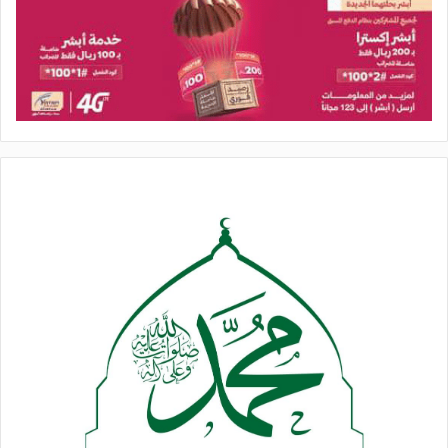
والغطرسة الشيطانية والاستكبار، بل هو التجسيد الحي للفضيلة، ضد
تجسد الرذيلة الأكثر قبحا وإجراما، أمريكا والكيان الإسرائيلي
وحلفائهما، من أعداء الفضيلة والإنسانية.
لقد غادر السيد الخامنئي دنيانا شهيداً سعيداً، مختتما حياته الحافلة
بالجهاد والعطاء، بالشهادة والفوز العظيم كآبائه من أئمة آل البيت
الأطهار عليهم السلام، مقبلا غير مدبر، في مواجهة قوى الكفر
والاستكبار، ليلتحق بقوافل العظماء، مخلفاً وراءه مدرسة جهادية
متكاملة، ومحوراً جهاديا مقاوماً، بات أصلب عوداً وأقوى شكيمة،
وأكثر تصميماً على مواصلة فتح آفاق النصر الموعود، وبقدر ما تحمل
دماء الطهر والشهادة، من غصة الفقد، إلا أنها تمنح الأمة قوة دافعة،
وتؤكد أن الموقف القرآني، الذي أرسى دعائمه الشهيد القائد
الأممي، سيبقى الدليل والبرهان، الذي لا يزول حتى التحرير الشامل،
لكل المقدسات والتراب المغتصب.