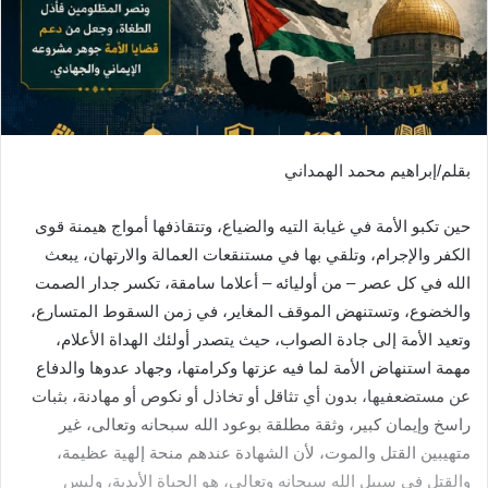
بقلم/إبراهيم محمد الهمداني
حين تكبو الأمة في غيابة التيه والضياع، وتتقاذفها أمواج هيمنة قوى
الكفر والإجرام، وتلقي بها في مستنقعات العمالة والارتهان، يبعث
الله في كل عصر – من أوليائه – أعلاما سامقة، تكسر جدار الصمت
والخضوع، وتستنهض الموقف المغاير، في زمن السقوط المتسارع،
وتعيد الأمة إلى جادة الصواب، حيث يتصدر أولئك الهداة الأعلام،
مهمة استنهاض الأمة لما فيه عزتها وكرامتها، وجهاد عدوها والدفاع
عن مستضعفيها، بدون أي تثاقل أو تخاذل أو نكوص أو مهادنة، بثبات
راسخ وإيمان كبير، وثقة مطلقة بوعود الله سبحانه وتعالى، غير
متهيبين القتل والموت، لأن الشهادة عندهم منحة إلهية عظيمة،
والقتل في سبيل الله سبحانه وتعالى، هو الحياة الأبدية، وليس