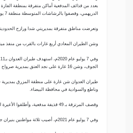
الدريهمي، وقصفوا بالرشاشات المتوسطة منطقة 7 يوليو السكنية في مدينة الحديدة.
وتعرضت مناطق متفرقة بمديريتي شدا ورازح الحدو
وشن الطيران المعادي أربع غارات بالقرب من منفذ ميت
و
الجوف، وشن 16 غارة على نجد العتق بمديرية صرواح وصلب بمديرية مجزر في محافظة مأرب.
طيران العدوان شن غارة على منطقة المزرق بمديرية
وناطع والسوادية في محافظة البيضاء.
وقصف المرتزقة بـ 49 قذيفة مدفعية، وأطلقوا الأعيرة النارية المختلفة على مناطق متفرقة في محافظة الحديدة.
وفي 7 يوليو عام 2021م، أصيب ثلاثة مواطنين بنيران جيش العدو السعودي بمديرية شدا الحدودية في محافظة صعدة.