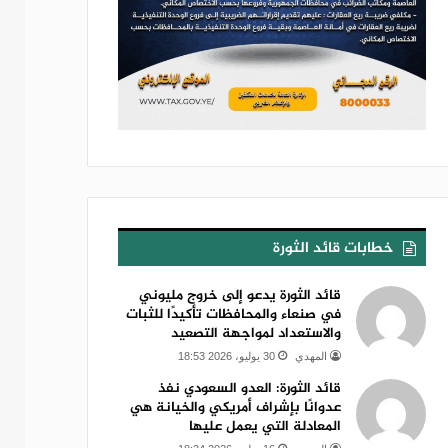
خطابات قائد الثورة
قائد الثورة يدعو إلى خروج مليوني
في صنعاء والمحافظات تأكيدًا للثبات
والاستعداد لمواجهة التصعيد
المهدي
30 يوليو، 2026 18:53
قائد الثورة: العدو السعودي نفذ
عدوانًا بإشراف أمريكي والخيانة هي
المعادلة التي يعمل عليها