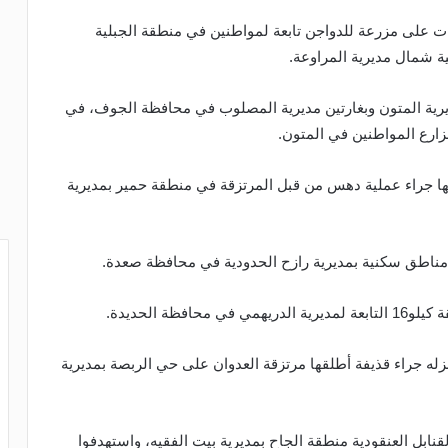
وان ثلاث غارات على مزرعة للدواجن تابعة لمواطنين في منطقة الجبلية
ية شمال مديرية المراوعة.
رية المتون وبغارتين مديرية المصلوب في محافظة الجوف، في
رع المواطنين في المتون.
ة وأصيبت ابنتها جراء عملية دهس من قبل المرتزقة في منطقة حمير بمديرية
 مناطق سكنية بمديرية رازح الحدودية في محافظة صعدة.
ة الحديدة.
ته وتضرر منزله جراء قذيفة أطلقها مرتزقة العدوان على حي الربصة بمديرية
مدفعية وعدد من القنابل العنقودية منطقة الجاح بمديرية بيت الفقيه، واستهدفوا