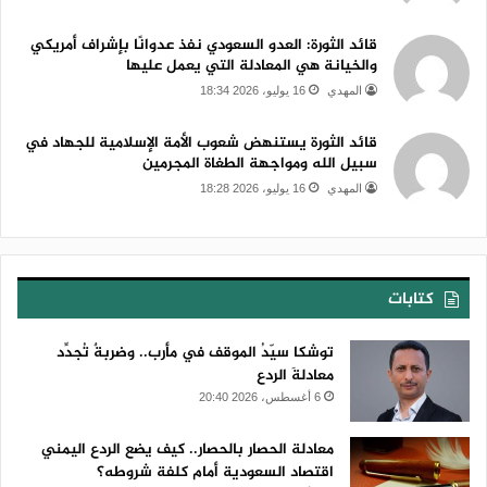
قائد الثورة: العدو السعودي نفذ عدوانًا بإشراف أمريكي
والخيانة هي المعادلة التي يعمل عليها
المهدي
16 يوليو، 2026 18:34
قائد الثورة يستنهض شعوب الأمة الإسلامية للجهاد في
سبيل الله ومواجهة الطغاة المجرمين
المهدي
16 يوليو، 2026 18:28
كتابات
توشكا سيّدُ الموقف في مأرب.. وضربةٌ تُجدِّد
معادلةَ الردع
6 أغسطس، 2026 20:40
معادلة الحصار بالحصار.. كيف يضع الردع اليمني
اقتصاد السعودية أمام كلفة شروطه؟