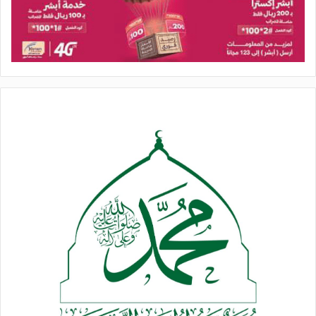
وأكد مكتب إعلام الأسرى أن ما يجري داخل سجن “الدامون”
الصهيوني يمثل تصعيدًا خطيرًا بحق الأسيرات، في ظل استمرار
احتجاز الحوامل والمريضات والقاصرات والمسنات في ظروف تفتقر
إلى أبسط مقومات الحياة الإنسانية، مطالبًا المجتمع الدولي
والمؤسسات الحقوقية بالتحرك العاجل لتوفير الحماية لهن ووضع حد
للانتهاكات بحقهن.