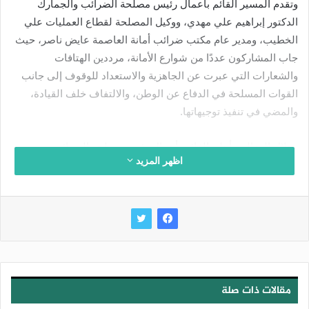
وتقدم المسير القائم بأعمال رئيس مصلحة الضرائب والجمارك
الدكتور إبراهيم علي مهدي، ووكيل المصلحة لقطاع العمليات علي
الخطيب، ومدير عام مكتب ضرائب أمانة العاصمة عايض ناصر، حيث
جاب المشاركون عددًا من شوارع الأمانة، مرددين الهتافات
والشعارات التي عبرت عن الجاهزية والاستعداد للوقوف إلى جانب
القوات المسلحة في الدفاع عن الوطن، والالتفاف خلف القيادة،
والمضي في تنفيذ توجيهاتها.
وخلال الفعالية، أعلن القائم بأعمال رئيس مصلحة الضرائب
اظهر المزيد
والجمارك الدكتور إبراهيم علي مهدي، باسم منتسبي المصلحة، تلبية
دعوة القيادة للنفير العام، مؤكدًا الجهوزية الكاملة والاستعداد لتنفيذ
الواجب الوطني، والقيام بالمسؤوليات الملقاة على عاتق الجميع في
مختلف الظروف.
وأشار إلى أن هذه الفعالية تعكس مستوى الوعي الوطني وروح
المسؤولية لدى منتسبي المصلحة، وتجسد استعدادهم للإسهام في
مقالات ذات صلة
حماية الوطن والدفاع عن سيادته، والوقوف صفًا واحدًا خلف القيادة
في مواجهة التحديات.