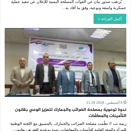
يُرتقب صدور بيان عن القوات المسلحة اليمنية للإعلان عن تنفيذ عملية
عسكرية واسعة ونوعية، وفق ما أفاد به…
أكمل القراءة »
6 أغسطس، 2026 21:26
ندوة توعوية بمصلحة الضرائب والجمارك لتعزيز الوعي بقانون
التأمينات والمعاشات
ريمة نت // نظّمت مصلحة الضرائب والجمارك، بالتنسيق مع اللجنة الوطنية
للمرأة والهيئة العامة للتأمينات والمعاشات، ندوة توعوية للتعريف بقانون…