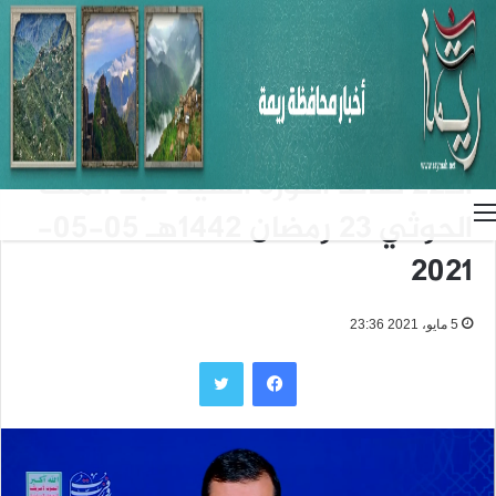
الرئيسية
/
أخبار عاجلة
أخبار عاجلة
الأخبار
ثقافة ودين
خطابات قائد الثورة
صحة
النص الكامل للمحاضرة الرمضانية
الـ22 لقائد الثورة السيد عبد الملك
القائمة
الحوثي 23 رمضان 1442هـ 05-05-
2021
5 مايو، 2021 23:36
فيسبوك
تويتر