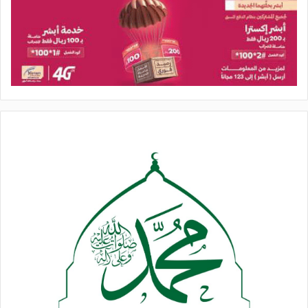
بشكل متجمع في مكان واحد، ينزل على قرية فيجرفها ويدمرها، أو
بأي شكلٍ يضر الإنسان بشكلٍ بالغٍ في حياته، وإنما ينزل بشكل
قطرات، تتجمع فتأتي منها المياه الكثيرة جداً، تحمل السحب- عادةً-
مئات الآلاف من أطنان الماء، ثم ينزل فيستفيد منه الناس بشكلٍ
واسعٍ وعظيم.
نعمة إنزال الماء بهذه الطريقة يفيد الناس من جوانب كثيرة، حتى
على مستوى الجو، على مستوى تصفيته من الأتربة والغبار، على
مستوى فوائد للأشجار بشكلٍ عام، وللنباتات بشكلٍ عام… وهكذا.
الله “سبحانه وتعالى” {أَنْزَلَ مِنَ السَّمَاءِ مَاءً فَأَخْرَجَ بِهِ مِنَ الثَّمَرَاتِ}،
مختلف أنواع الثمرات والنباتات التي يعتمد عليها الإنسان في غذائه
وقوته، ولا حياة له إلَّا بذلك، ويستفيد منها أيضاً لرعي ماشيته، الأنعام
التي يحتاج إليها في غذائه أيضاً، {فَأَخْرَجَ بِهِ مِنَ الثَّمَرَاتِ رِزْقًا لَكُمْ}،
فهي رزق للإنسان، يلبِّي احتياجات هذا الإنسان، ومتطلبات
وضروريات حياته، في غذائه وقوته، وتمثل أيضاً مصدر دخل على
المستوى النقدي في حركته التجارية في إطار هذه النعمة الكبيرة.