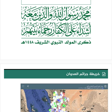
يقول الله “سبحانه وتعالى” أيضاً: {هُوَ الَّذِي أَنْزَلَ مِنَ السَّمَاءِ مَاءً لَكُمْ
مِنْهُ شَرَابٌ وَمِنْهُ شَجَرٌ فِيهِ تُسِيمُونَ}[النحل: الآية10]، {هُوَ}: الله، هو
المنعم علينا بهذه النعمة، فلنتذكر ذلك، ولنشكر الله على ذلكن ولتكن
هذه النعمة مما يشدنا في وجداننا ومشاعرنا إلى الله “سبحانه
وتعالى” بالمحبة له، والرجاء فيما عنده، والتوجه لطاعته، وأن نقابل
نعمه بطاعته، وليس بالإساءة إليه، وهو المنعم العظيم.
{هُوَ الَّذِي أَنْزَلَ مِنَ السَّمَاءِ مَاءً لَكُمْ مِنْهُ شَرَابٌ}، الإنسان يحتاج إلى
الماء بشكل أساسي للشرب أولاً، من أهم ما يعتمد عليه الإنسان في
حياته، من ضروريات حياته: مياه الشرب، وهذه نعمة عظيمة من الله،
الإنسان إذا افتقد ذلك، وشعر بالظمأ الشديد؛ يدرك كم هذه نعمة
خريطة جرائم العدوان
عظيمة من الله، {وَمِنْهُ شَجَرٌ فِيهِ تُسِيمُونَ}، نباتات وأشجار كثيرة، من
ضمن هذه النباتات ما يستفيد منه الإنسان في رعي أغنامه، وأبقاره،
وإبله، وماعزه، وضأنه، يستفيد منه في ذلك: للمواشي، {تُسِيمُونَ}.
{يُنْبِتُ لَكُمْ بِهِ الزَّرْعَ وَالزَّيْتُونَ وَالنَّخِيلَ وَالْأَعْنَابَ وَمِنْ كُلِّ الثَّمَرَاتِ}
[النحل: من الآية11]، ينبت الله “سبحانه وتعالى” بهذا الماء، ويحيي به