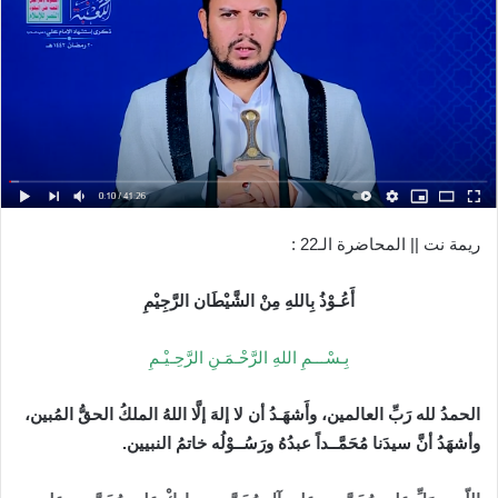
ريمة نت || المحاضرة الـ22 :
أَعُـوْذُ بِاللهِ مِنْ الشَّيْطَان الرَّجِيْمِ
بِـسْـــمِ اللهِ الرَّحْـمَـنِ الرَّحِـيْـمِ
الحمدُ لله رَبِّ العالمين، وأَشهَـدُ أن لا إلهَ إلَّا اللهُ الملكُ الحقُّ المُبين،
وأشهَدُ أنَّ سيدَنا مُحَمَّــداً عبدُهُ ورَسُــوْلُه خاتمُ النبيين
.