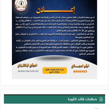
أخرجها الله “سبحانه وتعالى” بالماء، وجعل به حياتها، {فَأَخْرَجْنَا مِنْهُ
خَضِرًا نُخْرِجُ مِنْهُ حَبًّا مُتَرَاكِبًا}[الأنعام: من الآية99]، ومسار النباتات من
بداية ما خلقها الله “سبحانه وتعالى”، وهي تنبت، تنمو، تصل إلى
مرحلة أن تزهر، أن تثمر، مراحل ثمرتها من بدايتها إلى أن تصبح
ناضجة، فيها آيات واسعة جداً، تجعل الإنسان يرى ويتجلى له مظاهر
عجيبة من قدرة الله، من إحيائه لما كان ميتاً، من مظاهر رحمته،
حكمته العجيبة جداً، قدرته العجيبة، ويتاح للإنسان وهو يشتغل في
هذه النعمة، وهو يزرع، وهو يعمل، وهو يتاجر: أن يتأمل، أن يتأمل من
منطلقٍ إيماني، فيستفيد على مستوى الحاجة، التي هي حاجة له،
تلبِّي احتياجاً أساسياً له، وعلى مستوى الجانب الإيماني بالله “سبحانه
وتعالى”.
{نُخْرِجُ مِنْهُ حَبًّا مُتَرَاكِبًا وَمِنَ النَّخْلِ مِنْ طَلْعِهَا قِنْوَانٌ دَانِيَةٌ وَجَنَّاتٍ مِنْ
أَعْنَابٍ}[الأنعام: من الآية99]، والأعناب أنواع كثيرة جداً، من النعم
الواسعة الأصناف والأنواع، وذات القيمة الغذائية الممتازة جداً
للإنسان، ويصنع الإنسان منها العصائر، وينتج منها أيضاً الزبيب… إلى
خطابات قائد الثورة
غير ذلك، {وَالزَّيْتُونَ}[الأنعام: من الآية99]، وهو من النعم العجيبة،
وزيته من أحسن الزيوت الصحية للإنسان، {وَالرُّمَّانَ}[الأنعام: من