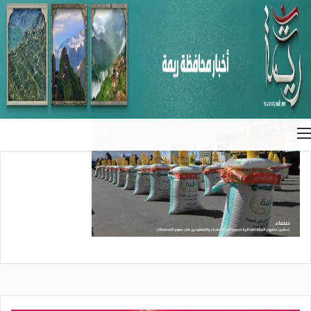
الرئيسية
/
هيئتا الزكاة ورعاية أسر الشهداء تدشنان مشروع توزيع السلة
الغذائية لجميع أسر الشهداء والمفقودين
/
الزكاة9
الزكاة9
القائمة