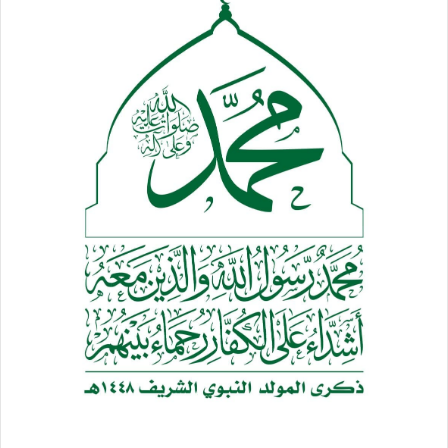
للهداية والحصانة من الضلال، أصبح هذا التوجه التحرري، ظاهرة
عالمية كبرى، يشار إليها بالبنان، وتستلهم منها كافة الشعوب، معنى
الحرية والعزة والسيادة والاستقلال، بعدما ضاقت ذرعا باشتراطات
الهيمنة والاستكبار، وعاينت وذاقت مرارة التوحش الصهيوني
الإسرائيلي، وبينما تنظر – بإعجاب وإكبار – إلى ذلك النموذج العربي
الإسلامي الجهادي المقاوم، الذي انتصر للمستضعفين في غزة، هي
تتساءل عن سر تفوق هذا النموذج، على قوى الشر والاستكبار، رغم
الفارق الهائل في القدرات والإمكانيات، وليس سوى ذلك النهج
القويم، الذي تضمنه القرآن العظيم بين دفتيه، وترجمه على واقع
الأرض، فتية آمنوا بربهم وزادهم هدى، وحين قال لهم الناس إن الناس
قد جمعوا لكم فاخشوهم، زادهم ذلك القول إيمانا، وقالوا بلسان
وقلب الواثق بالله: حسبنا الله ونعم الوكيل، “فانقلبوا بنعمة من الله
وفضل لم يمسسهم سوء واتبعوا رضوان الله والله ذو فضل عظيم”،
وأصبحوا ما هم عليه من التفوق والمثالية المطلقة، ونظرت إليهم
جميع الشعوب، كأيقونات تحررية إنسانية خالدة، تمثل مطلق القيم
والمبادئ الإنسانية والخير والفضيلة.