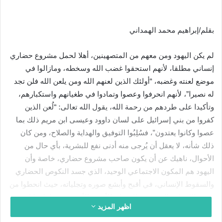
بقلم/إبراهيم محمد الهمداني
لم يكن اليهود ومن معهم من المتصهينين، أهلا لحمل مشروع حضاري
إنساني مطلقا، لأنهم استحقوا غضب الله وسخطه، ومازالوا في
موضع لعنته وغضبه، “أولئك الذين لعنهم الله ومن يلعن الله فلن تجد
له نصيرا”، لأنهم انحرفوا وعصوا وتمادوا في طغيانهم واستكبارهم،
وتأكيدا على طردهم من رحمة الله، يقول الله تعالى: “لُعن الذين
كفروا من بني إسرائيل على لسان داوود وعيسى ابن مريم ذلك بما
عصوا وكانوا يعتدون”، فسُلِبُوا التوفيق والهداية والصلاح، ومن كان
ذلك شأنه، لا يعقل أن يُرجى منه أدنى نفع للبشرية، بأي حال من
الأحوال، ناهيك عن أن يكون صاحب مشروع حضاري، خاصة وأن
اليهود هم المكون الاجتماعي الوحيد، الذي جسد النكوص الحضاري
والسقوط الإنساني، في أقبح وأبشع صوره وتجلياته، حيث انحطوا من
مرتبة الإنسان، إلى مرتبة الحيوان الأقبح والأقذر حضورا، إمعانا في
اظهر المزيد
معاقبتهم وردعهم، قال تعالى: “ولقد علمتم الذين اعتدوا منكم في