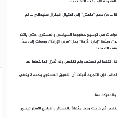
لهيمنة الأمريكية التقليدية.
قة ــ من دعم “داعش” إلى اغتيال الجنرال سليماني ــ لم
 الصراعات في توسيع حضورها السياسي والعسكري، حتى باتت
 وبلُغة “إدارة الأزمة” بدل “فرض الإرادَة”، ووصلت إلى حدِّ
وقف التصعيد.
ة، لكنها لم تسقط، ولم تنكسر، ولم تُعزل كما خُطط لها.
 العالم، فإن التجربة أثبتت أن التفوق العسكري وحدَه لا يكفي
المعركة معًا.
تصِر، ثم خرجت منها مثقلةً بالخسائر والتراجع الاستراتيجي.