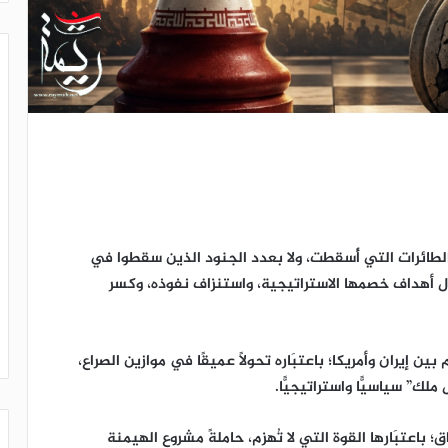
 الطائرات التي أُسقطت، ولا بعدد الجنود الذين سقطوا في
فشال أهداف خصمها الاستراتيجية، واستنزاف نفوذه، وكسر
ين إيران وأمريكا؛ باعتبَاره تحولًا عميقًا في موازين الصراع،
” سياسيًّا واستراتيجيًّا.
 باعتبَارها القوة التي لا تُهزم، حاملةً مشروع الهيمنة