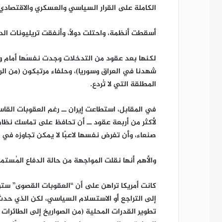
الكاملة على القرار السياسي والعسكري والاقتصاد
أسقطت أنظمة، واحتلت دولًا، وأنفقت تريليونات ا
لكنها بعد عقود من التدخلات وجدت نفسَها أمام و
شهدنا في العراق وسوريا)، وحلفاء مرتبكون (من الر
المطلقة التي لا تُردع.
في المقابل، استطاعت إيران ــ رغم العقوبات القا
لأكثر من أربعة عقود ــ أن تحافظ على تماسك نظا
صنعاء، وأن تفرض نفسها لاعبًا لا يمكن تجاوزه في 
والأهم أنها نقلت المواجهة من حالة الدفاع المُستمر
كانت أمريكا تراهن على أن “العقوبات القصوى” ستؤد
إلى التراجع أَو الاستسلام السياسي، لكن الذي حدث
تطوير القدرات المحلية (من الصواريخ إلى الطائرات 