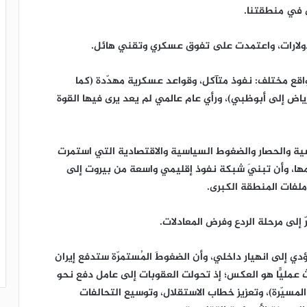
ي في منطقتنا.
لدولارات، واعتمدت على تفوق عسكري وتقني هائل.
اقع مختلف: نفوذ متآكل، وقواعد عسكرية مهدّدة (كما
ياض إلى أبوظبي)، ورأي عام عالمي لم يعد يرى فيها القوة
سية والحصار والضغوط السياسية والاقتصادية التي استمرت
مها، وأن تبنيَ شبكة نفوذ إقليمي واسعة من بيروت إلى
ملفات المنطقة الكبرى.
ّ إلى مرحلة الردع وفرض المعادلات.
ي إلى انهيار داخلي، وأن الضغوطَ المُستمرّة ستدفع إيران
 عمليًّا هو العكس؛ إذ تحولت العقوبات إلى عامل دفع نحو
المسيّرة)، وتعزيز خطاب الاستقلال، وتوسيع التحالفات