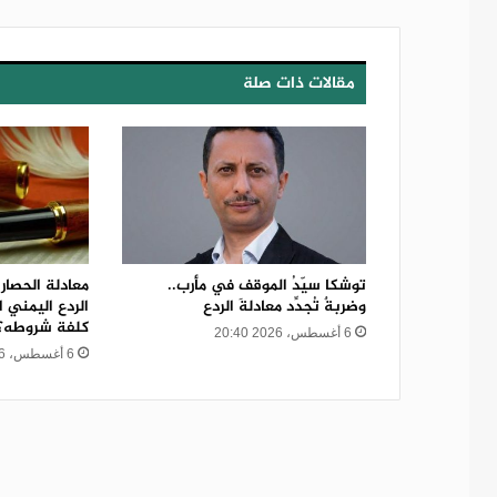
مقالات ذات صلة
توشكا سيّدُ الموقف في مأرب..
معادلة الحصار
وضربةٌ تُجدِّد معادلةَ الردع
الردع اليمني 
كلفة شروطه؟
6 أغسطس، 2026 20:40
6 أغسطس، 2026 20:39