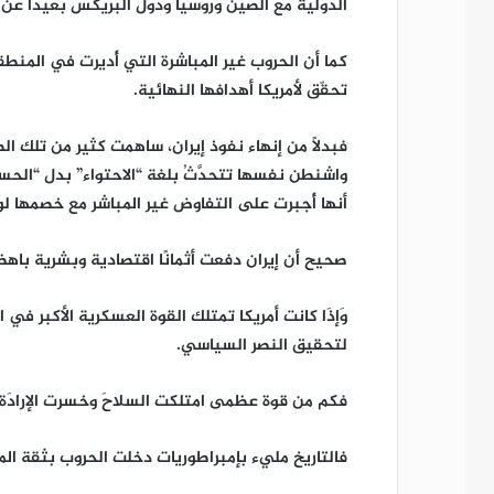
الدولية مع الصين وروسيا ودول البريكس بعيدًا عن ا
كما أن الحروب غير المباشرة التي أُديرت في المنط
تحقّق لأمريكا أهدافها النهائية.
فبدلًا من إنهاء نفوذ إيران، ساهمت كثير من تلك
واشنطن نفسها تتحدَّثُ بلغة “الاحتواء” بدل “الحسم”،
أنها أُجبرت على التفاوض غير المباشر مع خصمها ل
صحيح أن إيران دفعت أثمانًا اقتصادية وبشرية باهظ
وَإذَا كانت أمريكا تمتلك القوة العسكرية الأكبر في
لتحقيق النصر السياسي.
فكم من قوة عظمى امتلكت السلاحَ وخسرت الإرادَة و
فالتاريخ مليء بإمبراطوريات دخلت الحروب بثقة المن