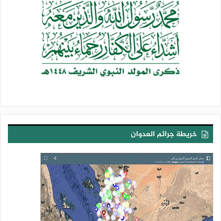
من جانبه، أكد القائد العام لحرس الثورة الإيرانية، اللواء أحمد وحيدي،
أن استسلام إيران أضغاث أحلام لن يراها الأعداء إلا في قبورهم،
مشدداً على أن الشهيد القائد السيد علي الخامنئي سيظل حاضراً في
وجدان الأمة.
وقال اللواء وحيدي خلال مراسم توديع الشهيد السيد الخامنئي: “لن
نحيد عن نهج قائدنا الشهيد، فهو باقٍ في قلوبنا وأرواحنا، وحضوره
بيننا خالد ومستمر في مسيرة إيران والأمة الإسلامية”، حسب وكالة
الأنباء الإيرانية الرسمية.
خريطة جرائم العدوان
دم القائد سيفتح بابا لوحدة الأمة الإسلامية
أما حرس الثورة الإسلامية في إيران، فقال في بيان بمناسبة مراسم
وداع السيد الخامنئي، نشرته الوكالة الإيرانية الرسمية، إن “مراسم
التشييع المهيبة ليست مجرد وداع، بل هي بعث عظيم لتجديد العهد
مع الإسلام الأصيل، والمبادئ السامية للثورة، واستمرار طريق ذلك
القائد الشهيد”.