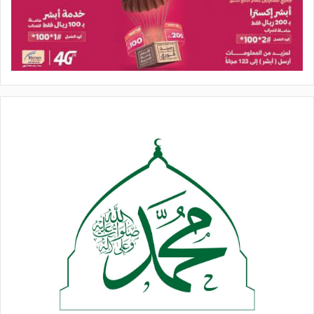
وشدد الناطق باسم حركة الجهاد الإسلامي في فلسطين، على أنّ
“من يظن أن روح السيد الخامنئي قد غابت فهو واهم، فالمقاومة في
لبنان وفلسطين تزداد اقتدارًا يومًا بعد يوم، والمسيرة ماضية،
وارتباطنا بحقنا في أرضنا ومقدساتنا ثابت لا يتزعزع”.
وأكمل: “هذه الدماء الغالية، على الرغم مما تتركه في القلوب من
حرقة، فإنها تمنحنا مزيدًا من العزم والإصرار على إيلام العدو
الإسرائيلي، وتبارك طريق المقاومة”.
وشاركت حركة المقاومة الإسلامية “حماس”، رفقة الفصائل
الفلسطينية، في وداع وتشييع المرشد الإيراني الأعلى قائد الأمة
الشهيد علي الخامنئي، بعد وصول وفد الحركة إلى العاصمة الإيرانية
طهران.
وأكدت الفصائل الفلسطينية، خلال مشاركتها في مراسم الوداع، على
تقديرها لمواقف الراحل في دعم القضية الفلسطينية وحقوق الشعب
الفلسطيني ومشروعه المقاوم على مدار العقود الماضية.