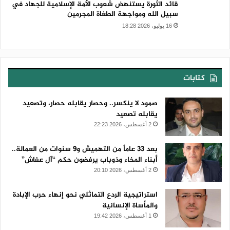
قائد الثورة يستنهض شعوب الأمة الإسلامية للجهاد في
سبيل الله ومواجهة الطغاة المجرمين
16 يوليو، 2026 18:28
كتابات
صمود لا ينكسر.. وحصار يقابله حصار، وتصعيد
يقابله تصعيد
2 أغسطس، 2026 22:23
بعد 33 عاماً من التهميش و9 سنوات من العمالة..
أبناء المخاء وذوباب يرفضون حكم “آل عفاش”
2 أغسطس، 2026 20:10
استراتيجية الردع التماثلي نحو إنهاء حرب الإبادة
والمأساة الإنسانية
1 أغسطس، 2026 19:42